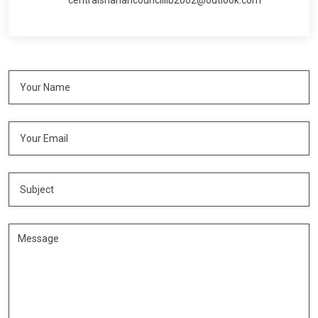
centralshariahcounciliib2002@outlook.com