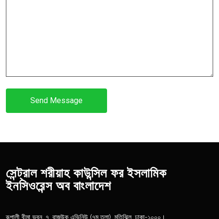
Send Message
সেন্ট্রাল শরীয়াহ কাউন্সিল ফর ইসলামিক
ইনসিওরেন্স অব বাংলাদেশ
রূপালী বীমা ভবন, ৭, রাজউক এভিনিউ (৭ম তলা), মতিঝিল, ঢাকা-১০০০।